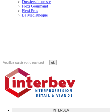
Dossiers de presse
Flexi Gourmand
Flexi Pros
La Médiathèque
Rechercher
dans
le
site
INTERBEV