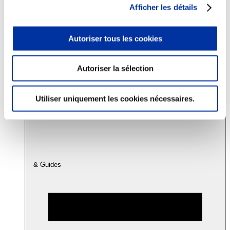
Afficher les détails
Consommation
Autoriser tous les cookies
Sécurité sanitaire
Viandes et santé
Juste rémunération et attractivité des métiers
Info-veille scientifique
Autoriser la sélection
Sources d’information
Accords
Utiliser uniquement les cookies nécessaires.
& Guides