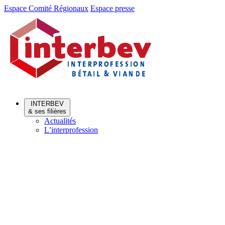
Aller
Aller
Espace Comité Régionaux
Espace presse
au
au
menu
contenu
INTERBEV
& ses filières
Actualités
L’interprofession