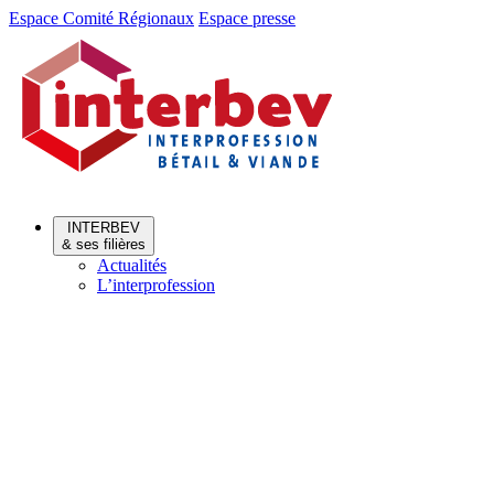
Aller
Aller
Espace Comité Régionaux
Espace presse
au
au
menu
contenu
INTERBEV
& ses filières
Actualités
L’interprofession