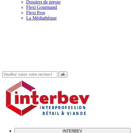
Dossiers de presse
Flexi Gourmand
Flexi Pros
La Médiathèque
Rechercher
dans
le
site
INTERBEV