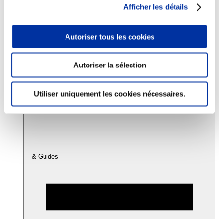
Afficher les détails
Consommation
Autoriser tous les cookies
Sécurité sanitaire
Viandes et santé
Juste rémunération et attractivité des métiers
Info-veille scientifique
Autoriser la sélection
Sources d’information
Accords
Utiliser uniquement les cookies nécessaires.
& Guides