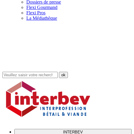
Dossiers de presse
Flexi Gourmand
Flexi Pros
La Médiathèque
Rechercher
dans
le
site
INTERBEV