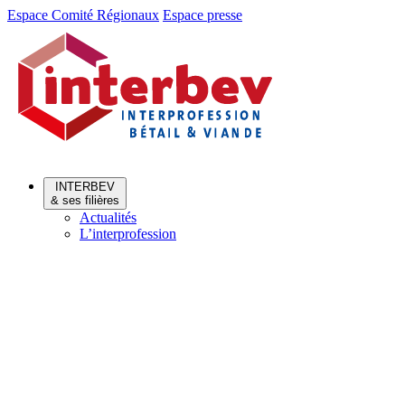
Aller
Aller
Espace Comité Régionaux
Espace presse
au
au
menu
contenu
INTERBEV
& ses filières
Actualités
L’interprofession