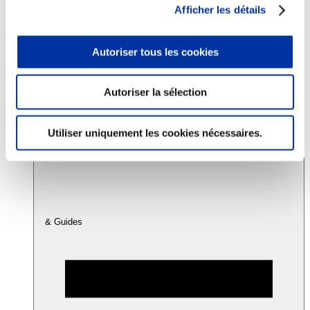
Afficher les détails
Consommation
Autoriser tous les cookies
Sécurité sanitaire
Viandes et santé
Juste rémunération et attractivité des métiers
Info-veille scientifique
Autoriser la sélection
Sources d’information
Accords
Utiliser uniquement les cookies nécessaires.
& Guides