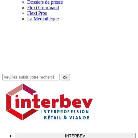
Dossiers de presse
Flexi Gourmand
Flexi Pros
La Médiathèque
Rechercher
dans
le
site
INTERBEV