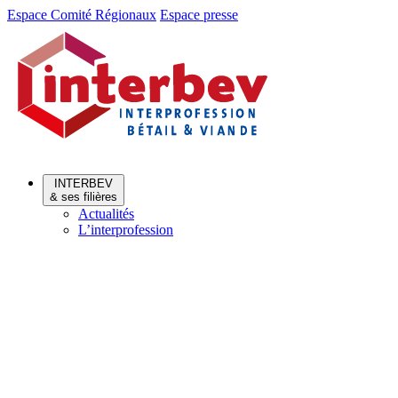
Aller
Aller
Espace Comité Régionaux
Espace presse
au
au
menu
contenu
INTERBEV
& ses filières
Actualités
L’interprofession