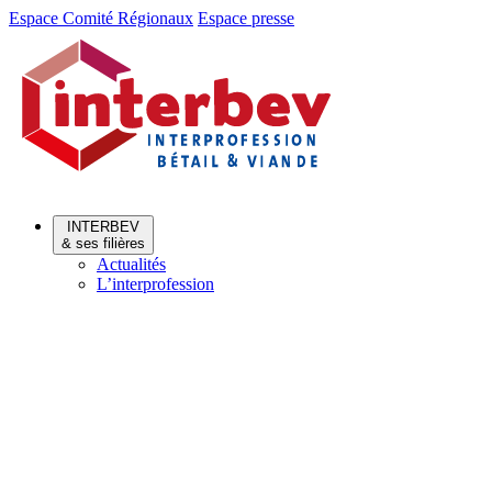
Aller
Aller
Espace Comité Régionaux
Espace presse
au
au
menu
contenu
INTERBEV
& ses filières
Actualités
L’interprofession