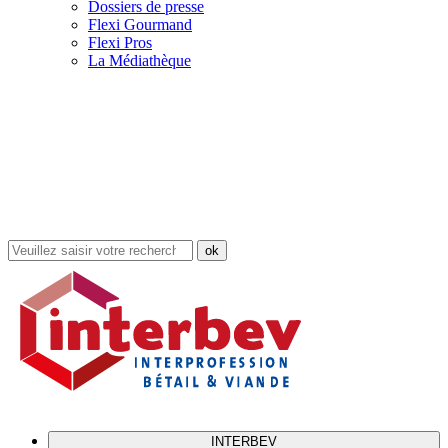
Dossiers de presse
Flexi Gourmand
Flexi Pros
La Médiathèque
Rechercher
dans
le
site
INTERBEV