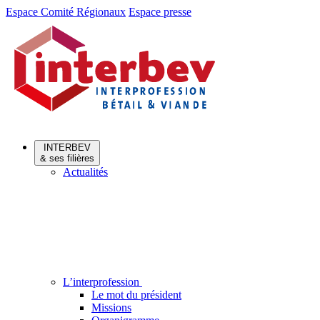
Aller
Aller
Espace Comité Régionaux
Espace presse
au
au
menu
contenu
INTERBEV
& ses filières
Actualités
L’interprofession
Le mot du président
Missions