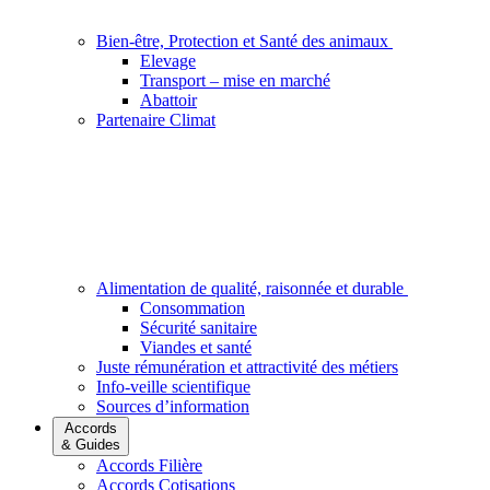
Bien-être, Protection et Santé des animaux
Elevage
Transport – mise en marché
Abattoir
Partenaire Climat
Alimentation de qualité, raisonnée et durable
Consommation
Sécurité sanitaire
Viandes et santé
Juste rémunération et attractivité des métiers
Info-veille scientifique
Sources d’information
Accords
& Guides
Accords Filière
Accords Cotisations