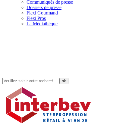
Communiqués de presse
Dossiers de presse
Flexi Gourmand
Flexi Pros
La Médiathèque
Rechercher
dans
le
site