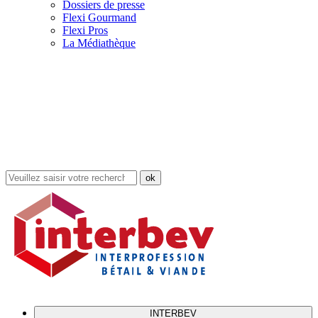
Dossiers de presse
Flexi Gourmand
Flexi Pros
La Médiathèque
Rechercher
dans
le
site
INTERBEV