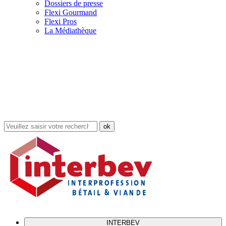
Dossiers de presse
Flexi Gourmand
Flexi Pros
La Médiathèque
Rechercher
dans
le
site
INTERBEV