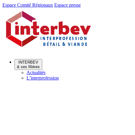
Aller
Aller
Espace Comité Régionaux
Espace presse
au
au
menu
contenu
INTERBEV
& ses filières
Actualités
L’interprofession