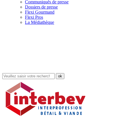
Communiqués de presse
Dossiers de presse
Flexi Gourmand
Flexi Pros
La Médiathèque
Rechercher
dans
le
site