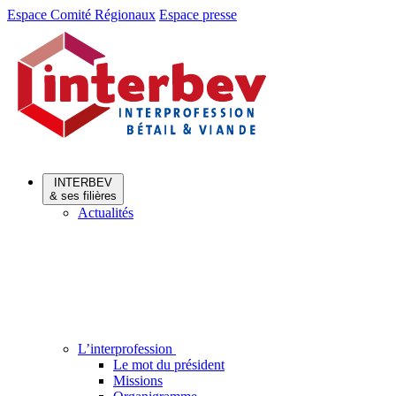
Aller
Aller
Espace Comité Régionaux
Espace presse
au
au
menu
contenu
INTERBEV
& ses filières
Actualités
L’interprofession
Le mot du président
Missions