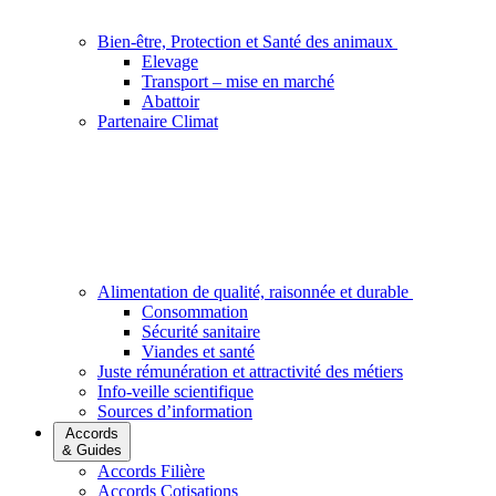
Bien-être, Protection et Santé des animaux
Elevage
Transport – mise en marché
Abattoir
Partenaire Climat
Alimentation de qualité, raisonnée et durable
Consommation
Sécurité sanitaire
Viandes et santé
Juste rémunération et attractivité des métiers
Info-veille scientifique
Sources d’information
Accords
& Guides
Accords Filière
Accords Cotisations