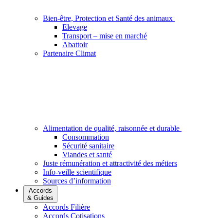
Bien-être, Protection et Santé des animaux
Elevage
Transport – mise en marché
Abattoir
Partenaire Climat
Alimentation de qualité, raisonnée et durable
Consommation
Sécurité sanitaire
Viandes et santé
Juste rémunération et attractivité des métiers
Info-veille scientifique
Sources d’information
Accords
& Guides
Accords Filière
Accords Cotisations