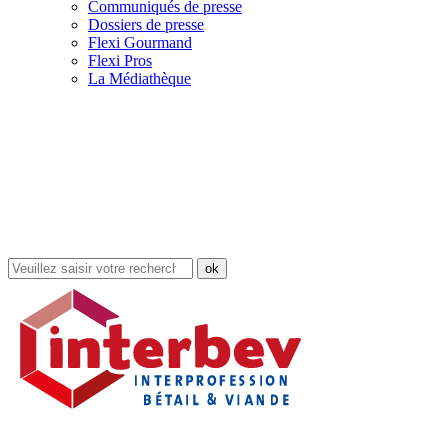
Communiqués de presse
Dossiers de presse
Flexi Gourmand
Flexi Pros
La Médiathèque
Rechercher
dans
le
site