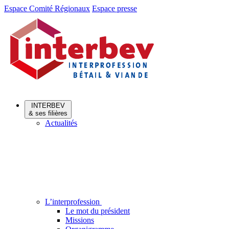
Aller
Aller
Espace Comité Régionaux
Espace presse
au
au
menu
contenu
INTERBEV
& ses filières
Actualités
L’interprofession
Le mot du président
Missions