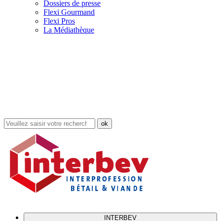
Dossiers de presse
Flexi Gourmand
Flexi Pros
La Médiathèque
Rechercher
dans
le
site
INTERBEV