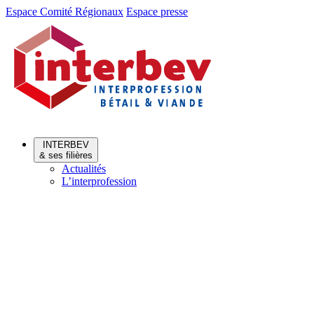
Aller
Aller
Espace Comité Régionaux
Espace presse
au
au
menu
contenu
INTERBEV
& ses filières
Actualités
L’interprofession