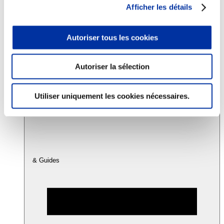
Afficher les détails
Consommation
Autoriser tous les cookies
Sécurité sanitaire
Viandes et santé
Juste rémunération et attractivité des métiers
Info-veille scientifique
Autoriser la sélection
Sources d’information
Accords
Utiliser uniquement les cookies nécessaires.
& Guides