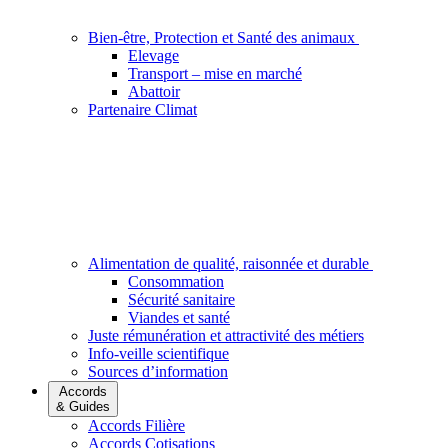
Bien-être, Protection et Santé des animaux
Elevage
Transport – mise en marché
Abattoir
Partenaire Climat
Alimentation de qualité, raisonnée et durable
Consommation
Sécurité sanitaire
Viandes et santé
Juste rémunération et attractivité des métiers
Info-veille scientifique
Sources d’information
Accords
& Guides
Accords Filière
Accords Cotisations