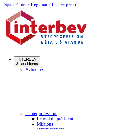
Aller
Aller
Espace Comité Régionaux
Espace presse
au
au
menu
contenu
INTERBEV
& ses filières
Actualités
L’interprofession
Le mot du président
Missions