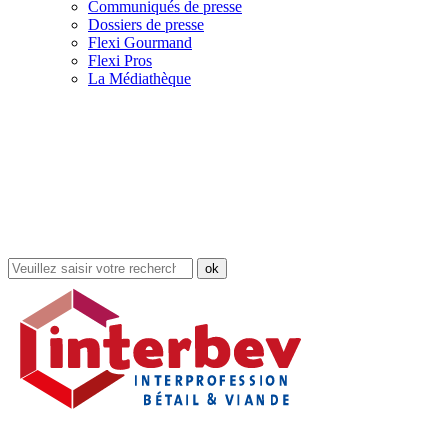
Communiqués de presse
Dossiers de presse
Flexi Gourmand
Flexi Pros
La Médiathèque
Rechercher
dans
le
site