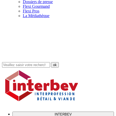
Dossiers de presse
Flexi Gourmand
Flexi Pros
La Médiathèque
Rechercher
dans
le
site
INTERBEV