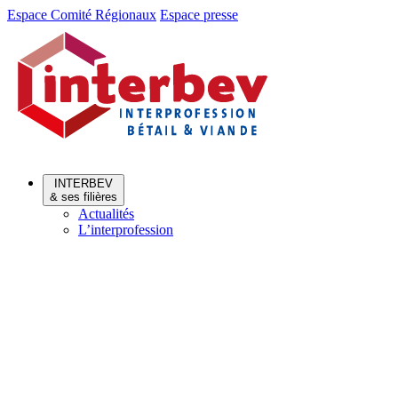
Aller
Aller
Espace Comité Régionaux
Espace presse
au
au
menu
contenu
INTERBEV
& ses filières
Actualités
L’interprofession