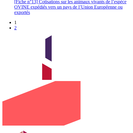
[Fiche n°13] Cotisations sur les animaux vivants de l’espèce
OVINE expédiés vers un pays de l’Union Européenne ou
exportés
1
2