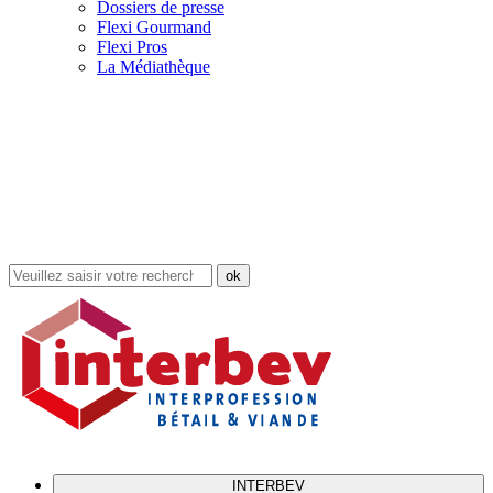
Dossiers de presse
Flexi Gourmand
Flexi Pros
La Médiathèque
Rechercher
dans
le
site
INTERBEV