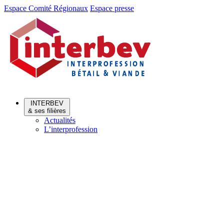
Aller
Aller
Espace Comité Régionaux
Espace presse
au
au
menu
contenu
INTERBEV
& ses filières
Actualités
L’interprofession