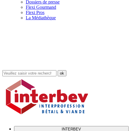
Dossiers de presse
Flexi Gourmand
Flexi Pros
La Médiathèque
Rechercher
dans
le
site
INTERBEV