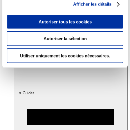
Afficher les détails
Consommation
Autoriser tous les cookies
Sécurité sanitaire
Viandes et santé
Juste rémunération et attractivité des métiers
Info-veille scientifique
Autoriser la sélection
Sources d’information
Accords
Utiliser uniquement les cookies nécessaires.
& Guides