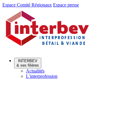
Aller
Aller
Espace Comité Régionaux
Espace presse
au
au
menu
contenu
INTERBEV
& ses filières
Actualités
L’interprofession