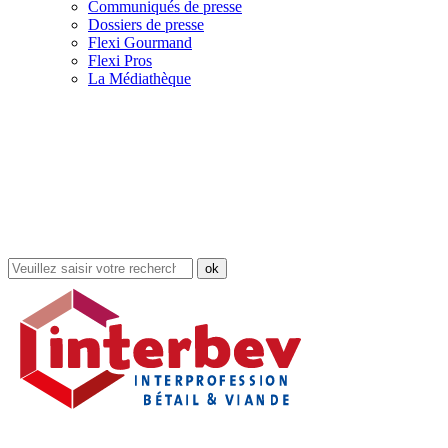
Communiqués de presse
Dossiers de presse
Flexi Gourmand
Flexi Pros
La Médiathèque
Rechercher
dans
le
site