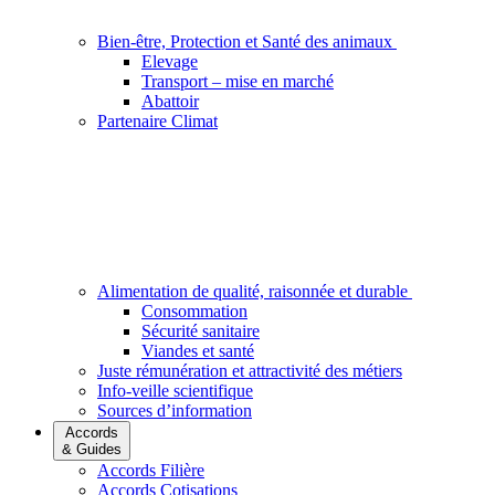
Bien-être, Protection et Santé des animaux
Elevage
Transport – mise en marché
Abattoir
Partenaire Climat
Alimentation de qualité, raisonnée et durable
Consommation
Sécurité sanitaire
Viandes et santé
Juste rémunération et attractivité des métiers
Info-veille scientifique
Sources d’information
Accords
& Guides
Accords Filière
Accords Cotisations