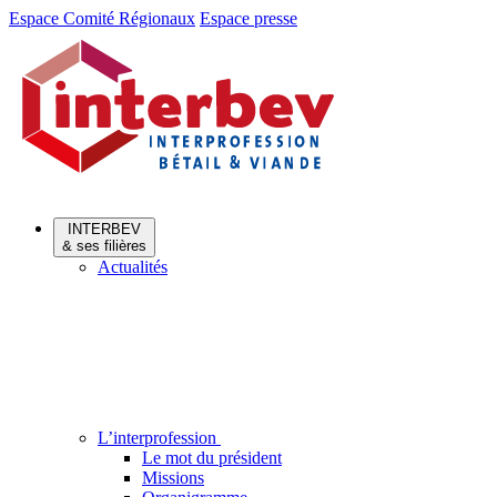
Aller
Aller
Espace Comité Régionaux
Espace presse
au
au
menu
contenu
INTERBEV
& ses filières
Actualités
L’interprofession
Le mot du président
Missions