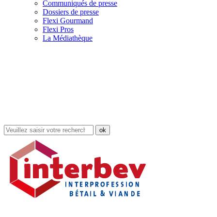
Communiqués de presse
Dossiers de presse
Flexi Gourmand
Flexi Pros
La Médiathèque
Rechercher
dans
le
site