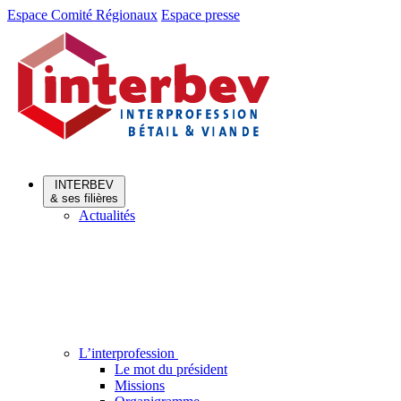
Aller
Aller
Espace Comité Régionaux
Espace presse
au
au
menu
contenu
INTERBEV
& ses filières
Actualités
L’interprofession
Le mot du président
Missions