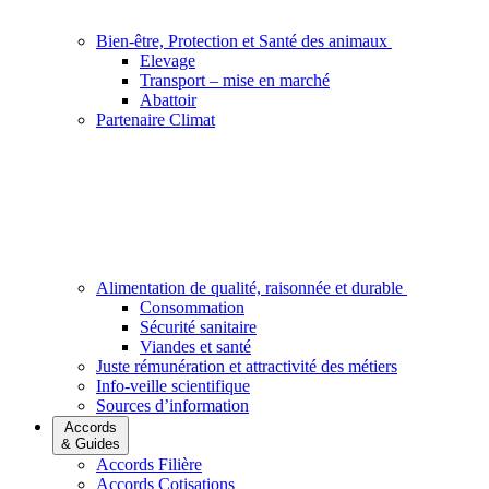
Bien-être, Protection et Santé des animaux
Elevage
Transport – mise en marché
Abattoir
Partenaire Climat
Alimentation de qualité, raisonnée et durable
Consommation
Sécurité sanitaire
Viandes et santé
Juste rémunération et attractivité des métiers
Info-veille scientifique
Sources d’information
Accords
& Guides
Accords Filière
Accords Cotisations