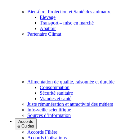
Bien-être, Protection et Santé des animaux
Elevage
Transport – mise en marché
Abattoir
Partenaire Climat
Alimentation de qualité, raisonnée et durable
Consommation
Sécurité sanitaire
Viandes et santé
Juste rémunération et attractivité des métiers
Info-veille scientifique
Sources d’information
Accords
& Guides
Accords Filière
Accords Cotisations