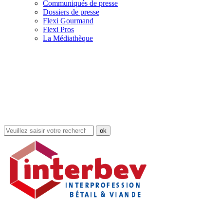
Communiqués de presse
Dossiers de presse
Flexi Gourmand
Flexi Pros
La Médiathèque
Rechercher
dans
le
site