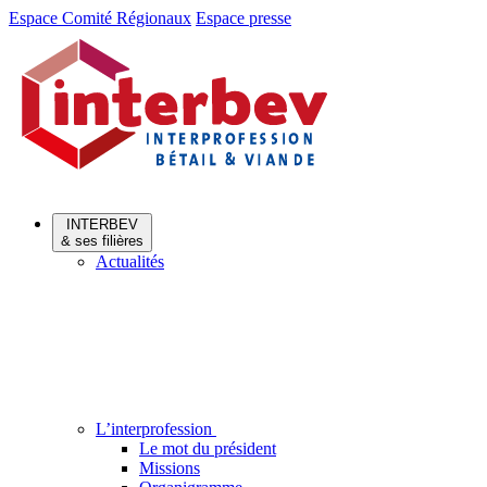
Aller
Aller
Espace Comité Régionaux
Espace presse
au
au
menu
contenu
INTERBEV
& ses filières
Actualités
L’interprofession
Le mot du président
Missions