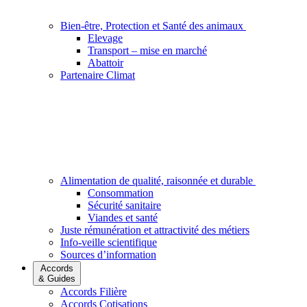
Bien-être, Protection et Santé des animaux
Elevage
Transport – mise en marché
Abattoir
Partenaire Climat
Alimentation de qualité, raisonnée et durable
Consommation
Sécurité sanitaire
Viandes et santé
Juste rémunération et attractivité des métiers
Info-veille scientifique
Sources d’information
Accords
& Guides
Accords Filière
Accords Cotisations