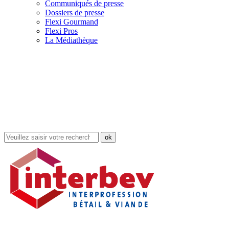
Communiqués de presse
Dossiers de presse
Flexi Gourmand
Flexi Pros
La Médiathèque
Rechercher
dans
le
site