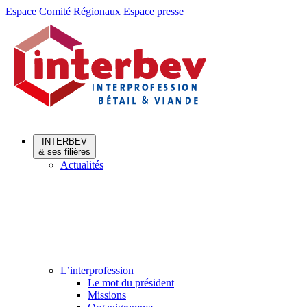
Aller
Aller
Espace Comité Régionaux
Espace presse
au
au
menu
contenu
INTERBEV
& ses filières
Actualités
L’interprofession
Le mot du président
Missions