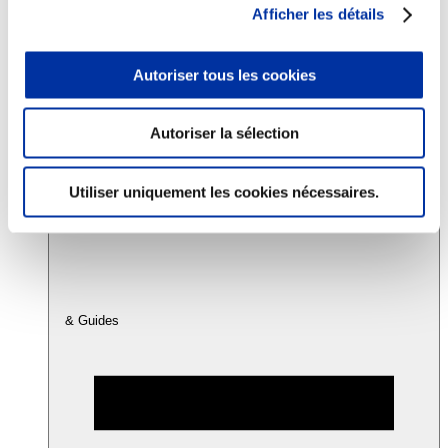
Afficher les détails
Consommation
Autoriser tous les cookies
Sécurité sanitaire
Viandes et santé
Juste rémunération et attractivité des métiers
Info-veille scientifique
Autoriser la sélection
Sources d’information
Accords
Utiliser uniquement les cookies nécessaires.
& Guides