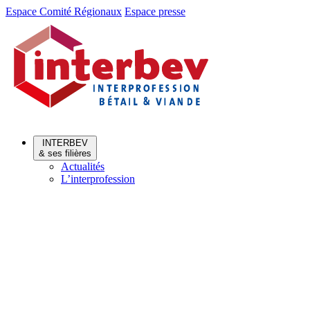
Aller
Aller
Espace Comité Régionaux
Espace presse
au
au
menu
contenu
INTERBEV
& ses filières
Actualités
L’interprofession