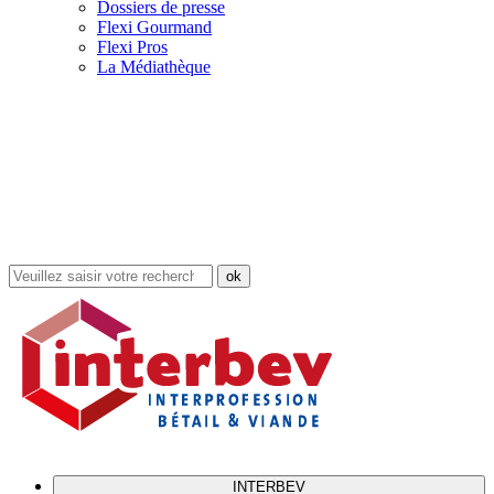
Dossiers de presse
Flexi Gourmand
Flexi Pros
La Médiathèque
Rechercher
dans
le
site
INTERBEV