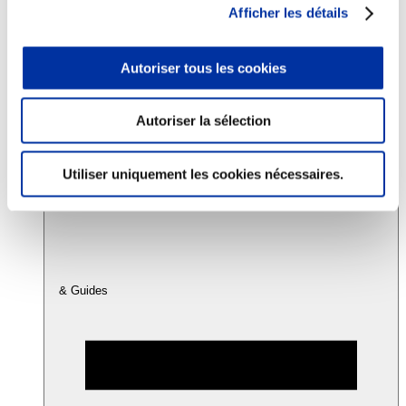
Afficher les détails
Consommation
Autoriser tous les cookies
Sécurité sanitaire
Viandes et santé
Juste rémunération et attractivité des métiers
Info-veille scientifique
Autoriser la sélection
Sources d’information
Accords
Utiliser uniquement les cookies nécessaires.
& Guides