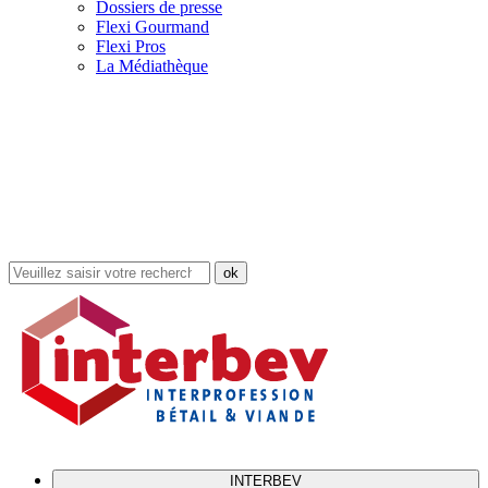
Dossiers de presse
Flexi Gourmand
Flexi Pros
La Médiathèque
Rechercher
dans
le
site
INTERBEV