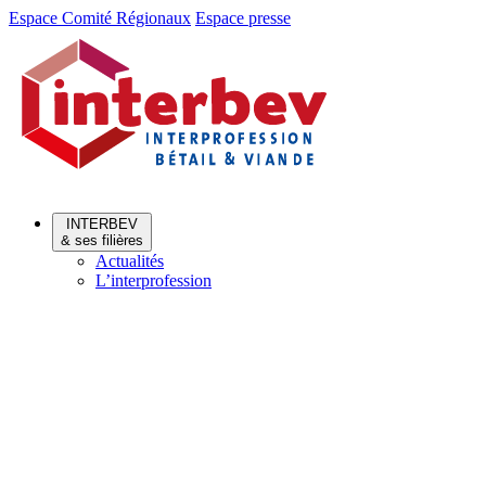
Aller
Aller
Espace Comité Régionaux
Espace presse
au
au
menu
contenu
INTERBEV
& ses filières
Actualités
L’interprofession