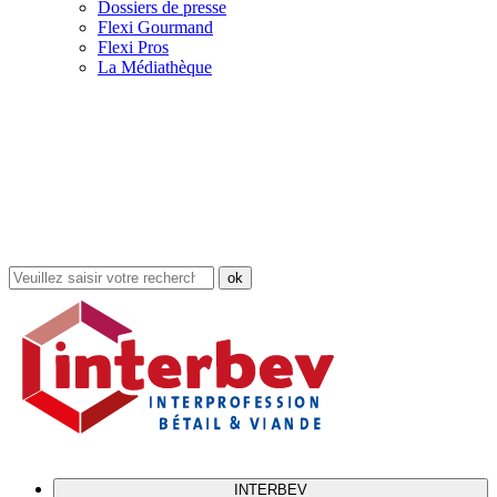
Dossiers de presse
Flexi Gourmand
Flexi Pros
La Médiathèque
Rechercher
dans
le
site
INTERBEV