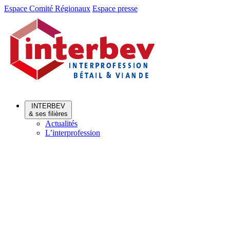
Aller
Aller
Espace Comité Régionaux
Espace presse
au
au
menu
contenu
INTERBEV
& ses filières
Actualités
L’interprofession