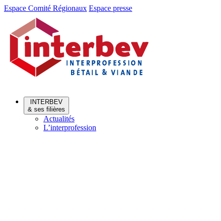
Aller
Aller
Espace Comité Régionaux
Espace presse
au
au
menu
contenu
INTERBEV
& ses filières
Actualités
L’interprofession