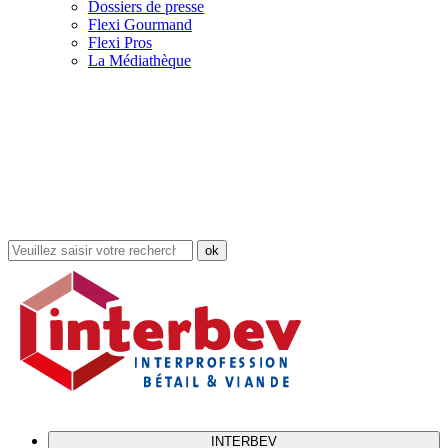
Dossiers de presse
Flexi Gourmand
Flexi Pros
La Médiathèque
Rechercher
dans
le
site
INTERBEV