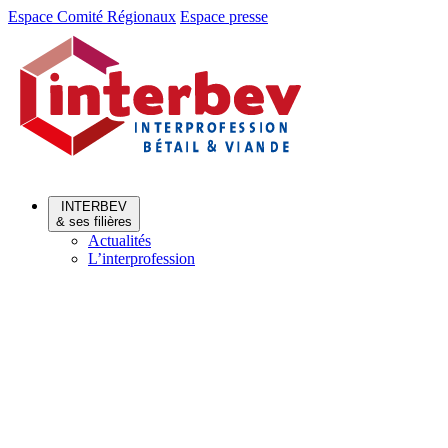
Aller
Aller
Espace Comité Régionaux
Espace presse
au
au
menu
contenu
INTERBEV
& ses filières
Actualités
L’interprofession