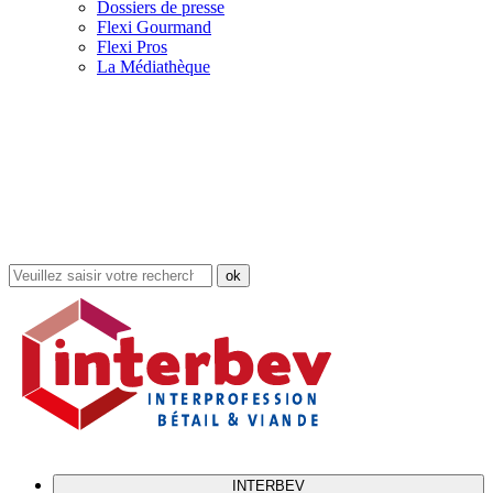
Dossiers de presse
Flexi Gourmand
Flexi Pros
La Médiathèque
Rechercher
dans
le
site
INTERBEV