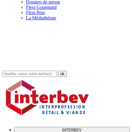
Dossiers de presse
Flexi Gourmand
Flexi Pros
La Médiathèque
Rechercher
dans
le
site
INTERBEV