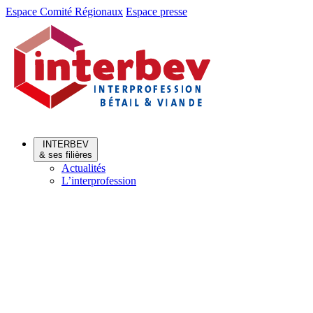
Aller
Aller
Espace Comité Régionaux
Espace presse
au
au
menu
contenu
INTERBEV
& ses filières
Actualités
L’interprofession