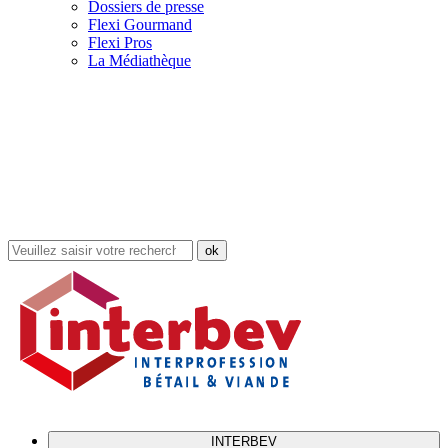
Dossiers de presse
Flexi Gourmand
Flexi Pros
La Médiathèque
Rechercher
dans
le
site
INTERBEV