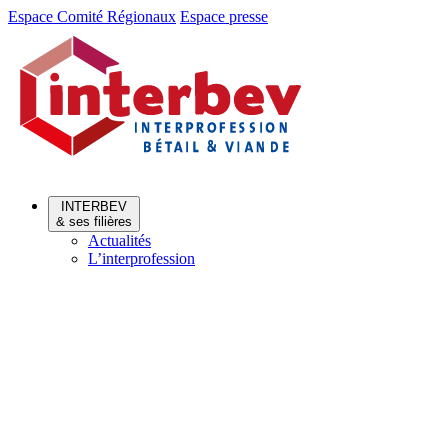
Aller
Aller
Espace Comité Régionaux
Espace presse
au
au
menu
contenu
INTERBEV
& ses filières
Actualités
L’interprofession