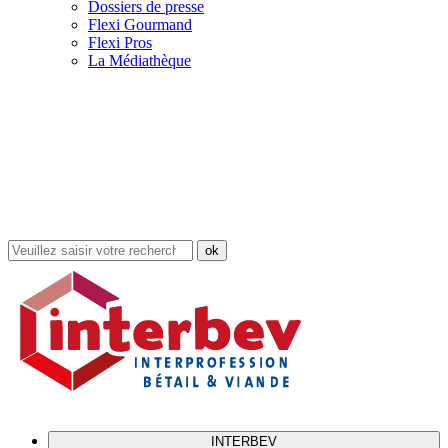
Dossiers de presse
Flexi Gourmand
Flexi Pros
La Médiathèque
Rechercher
dans
le
site
INTERBEV