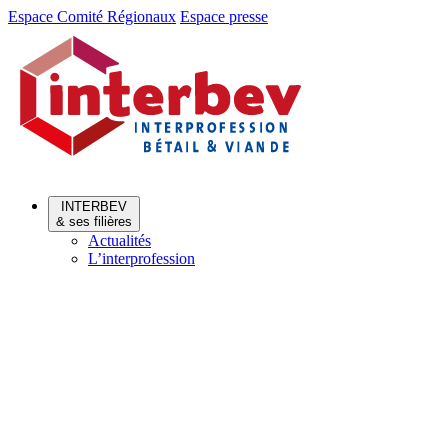
Aller
Aller
Espace Comité Régionaux
Espace presse
au
au
menu
contenu
INTERBEV
& ses filières
Actualités
L’interprofession