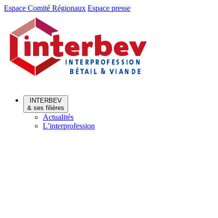
Aller
Aller
Espace Comité Régionaux
Espace presse
au
au
menu
contenu
INTERBEV
& ses filières
Actualités
L’interprofession