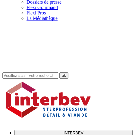
Dossiers de presse
Flexi Gourmand
Flexi Pros
La Médiathèque
Rechercher
dans
le
site
INTERBEV