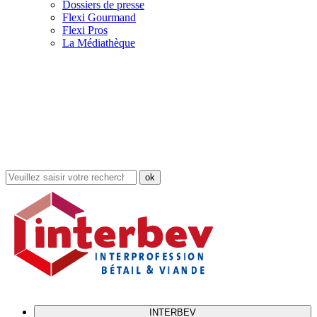
Dossiers de presse
Flexi Gourmand
Flexi Pros
La Médiathèque
Rechercher
dans
le
site
INTERBEV