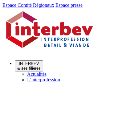
Aller
Aller
Espace Comité Régionaux
Espace presse
au
au
menu
contenu
INTERBEV
& ses filières
Actualités
L’interprofession