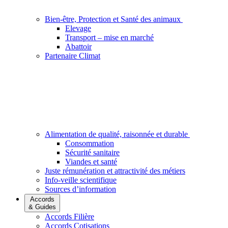
Bien-être, Protection et Santé des animaux
Elevage
Transport – mise en marché
Abattoir
Partenaire Climat
Alimentation de qualité, raisonnée et durable
Consommation
Sécurité sanitaire
Viandes et santé
Juste rémunération et attractivité des métiers
Info-veille scientifique
Sources d’information
Accords
& Guides
Accords Filière
Accords Cotisations