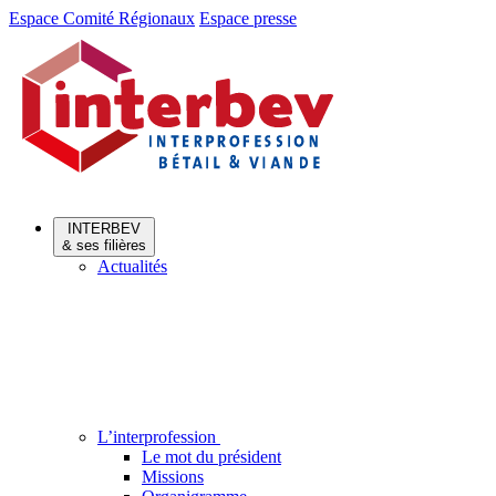
Aller
Aller
Espace Comité Régionaux
Espace presse
au
au
menu
contenu
INTERBEV
& ses filières
Actualités
L’interprofession
Le mot du président
Missions