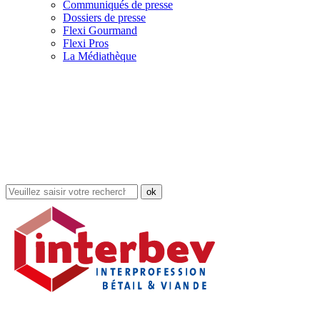
Communiqués de presse
Dossiers de presse
Flexi Gourmand
Flexi Pros
La Médiathèque
Rechercher
dans
le
site