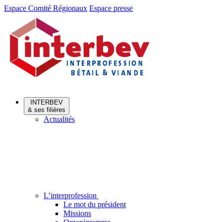
Aller
Aller
Espace Comité Régionaux
Espace presse
au
au
menu
contenu
INTERBEV
& ses filières
Actualités
L’interprofession
Le mot du président
Missions