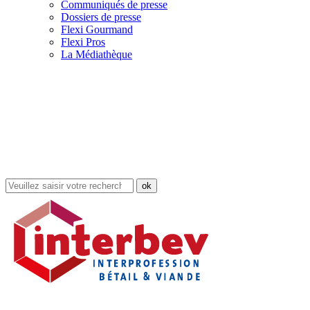
Communiqués de presse
Dossiers de presse
Flexi Gourmand
Flexi Pros
La Médiathèque
Rechercher
dans
le
site