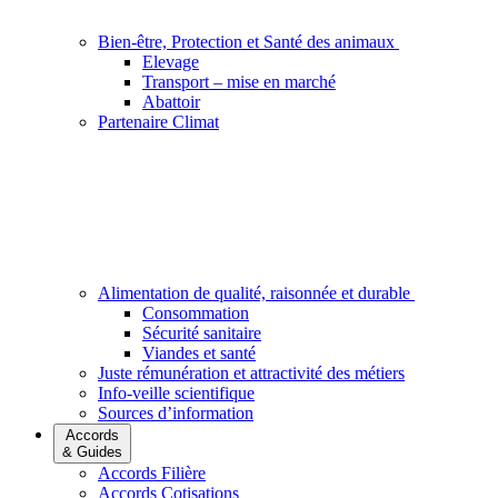
Bien-être, Protection et Santé des animaux
Elevage
Transport – mise en marché
Abattoir
Partenaire Climat
Alimentation de qualité, raisonnée et durable
Consommation
Sécurité sanitaire
Viandes et santé
Juste rémunération et attractivité des métiers
Info-veille scientifique
Sources d’information
Accords
& Guides
Accords Filière
Accords Cotisations