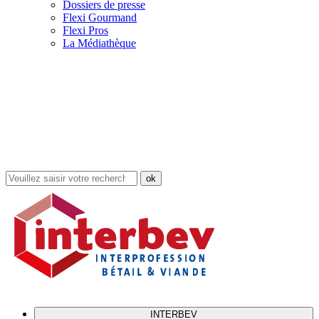
Dossiers de presse
Flexi Gourmand
Flexi Pros
La Médiathèque
Rechercher
dans
le
site
INTERBEV