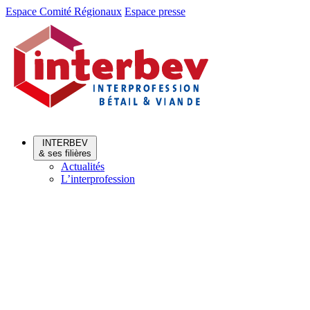
Aller
Aller
Espace Comité Régionaux
Espace presse
au
au
menu
contenu
INTERBEV
& ses filières
Actualités
L’interprofession