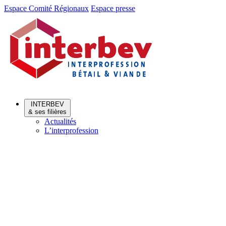
Aller
Aller
Espace Comité Régionaux
Espace presse
au
au
menu
contenu
INTERBEV
& ses filières
Actualités
L’interprofession