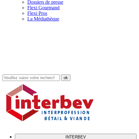
Dossiers de presse
Flexi Gourmand
Flexi Pros
La Médiathèque
Rechercher
dans
le
site
INTERBEV