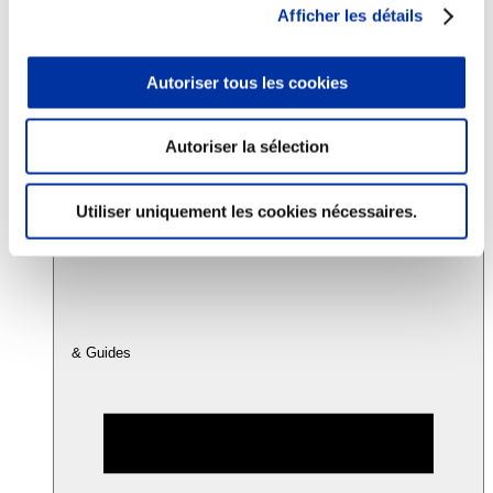
Afficher les détails
Consommation
Autoriser tous les cookies
Sécurité sanitaire
Viandes et santé
Juste rémunération et attractivité des métiers
Info-veille scientifique
Autoriser la sélection
Sources d’information
Accords
Utiliser uniquement les cookies nécessaires.
& Guides