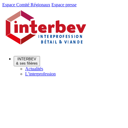
Aller
Aller
Espace Comité Régionaux
Espace presse
au
au
menu
contenu
INTERBEV
& ses filières
Actualités
L’interprofession