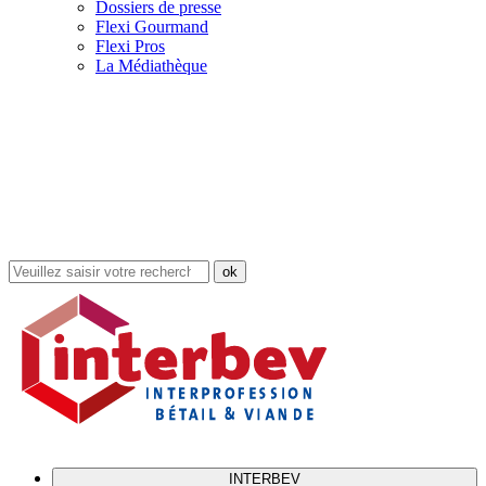
Dossiers de presse
Flexi Gourmand
Flexi Pros
La Médiathèque
Rechercher
dans
le
site
INTERBEV