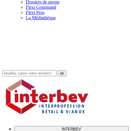
Dossiers de presse
Flexi Gourmand
Flexi Pros
La Médiathèque
Rechercher
dans
le
site
INTERBEV