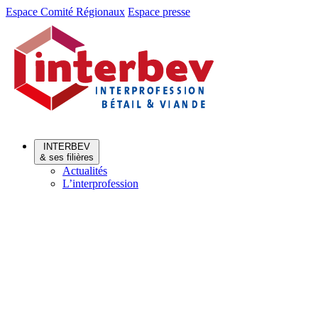
Aller
Aller
Espace Comité Régionaux
Espace presse
au
au
menu
contenu
INTERBEV
& ses filières
Actualités
L’interprofession