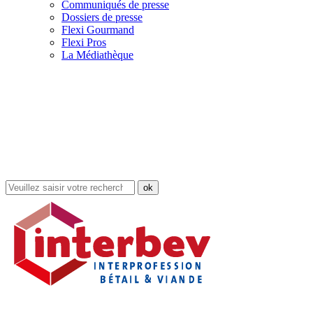
Communiqués de presse
Dossiers de presse
Flexi Gourmand
Flexi Pros
La Médiathèque
Rechercher
dans
le
site