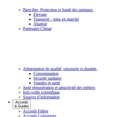
Bien-être, Protection et Santé des animaux
Elevage
Transport – mise en marché
Abattoir
Partenaire Climat
Alimentation de qualité, raisonnée et durable
Consommation
Sécurité sanitaire
Viandes et santé
Juste rémunération et attractivité des métiers
Info-veille scientifique
Sources d’information
Accords
& Guides
Accords Filière
Accords Cotisations