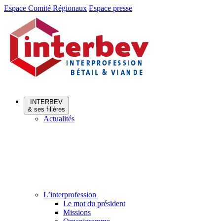
Aller
Aller
Espace Comité Régionaux
Espace presse
au
au
menu
contenu
INTERBEV
& ses filières
Actualités
L’interprofession
Le mot du président
Missions