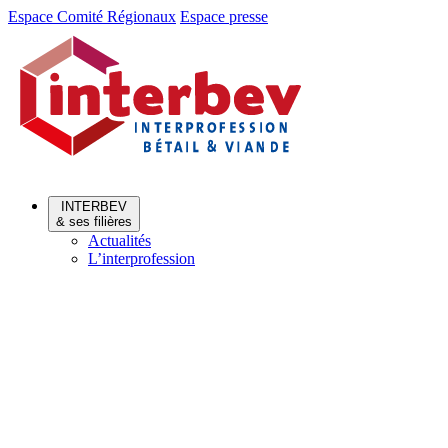
Aller
Aller
Espace Comité Régionaux
Espace presse
au
au
menu
contenu
INTERBEV
& ses filières
Actualités
L’interprofession