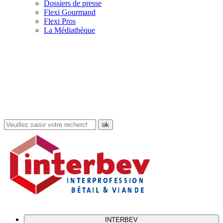
Dossiers de presse
Flexi Gourmand
Flexi Pros
La Médiathèque
Rechercher
dans
le
site
INTERBEV