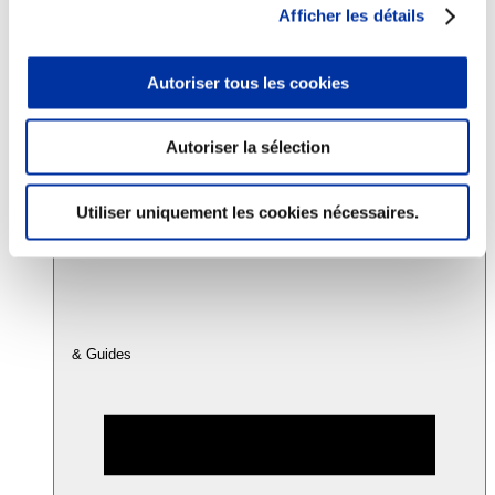
Afficher les détails
Consommation
Autoriser tous les cookies
Sécurité sanitaire
Viandes et santé
Juste rémunération et attractivité des métiers
Info-veille scientifique
Autoriser la sélection
Sources d’information
Accords
Utiliser uniquement les cookies nécessaires.
& Guides