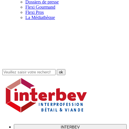
Dossiers de presse
Flexi Gourmand
Flexi Pros
La Médiathèque
Rechercher
dans
le
site
INTERBEV