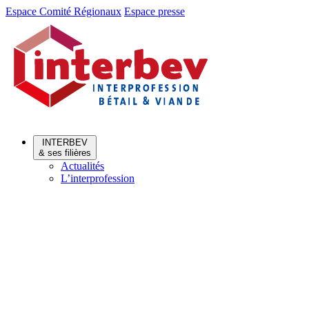
Aller
Aller
Espace Comité Régionaux
Espace presse
au
au
menu
contenu
INTERBEV
& ses filières
Actualités
L’interprofession