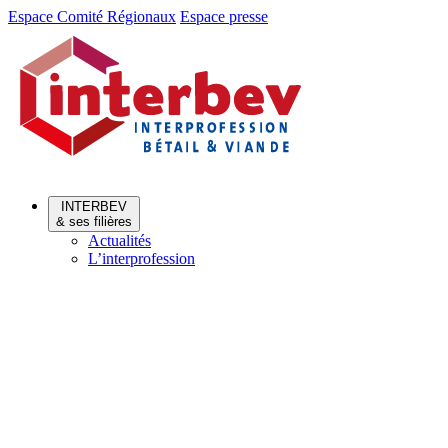
Aller
Aller
Espace Comité Régionaux
Espace presse
au
au
menu
contenu
INTERBEV
& ses filières
Actualités
L’interprofession