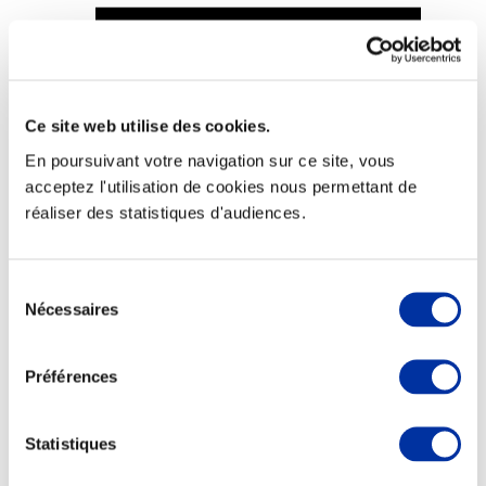
Ce site web utilise des cookies.
Viande et climat
Valorisation de l’herbe
En poursuivant votre navigation sur ce site, vous
Autonomie des élevages
acceptez l'utilisation de cookies nous permettant de
Qualité air, eau, sols
Economie de ressources
réaliser des statistiques d'audiences.
Evaluation environnementale
Bien-être, Protection et Santé des animaux
Sélection
Nécessaires
du
consentement
Préférences
Statistiques