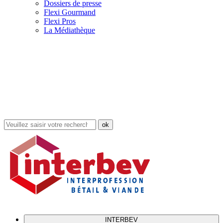
Dossiers de presse
Flexi Gourmand
Flexi Pros
La Médiathèque
Rechercher
dans
le
site
INTERBEV