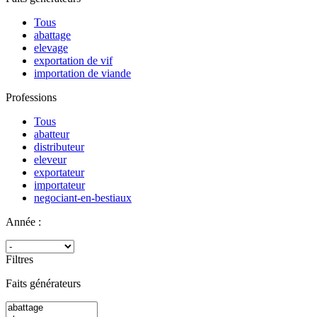
Tous
abattage
elevage
exportation de vif
importation de viande
Professions
Tous
abatteur
distributeur
eleveur
exportateur
importateur
negociant-en-bestiaux
Année :
Filtres
Faits générateurs