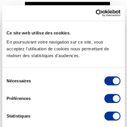
Ce site web utilise des cookies.
Viande et climat
Valorisation de l’herbe
En poursuivant votre navigation sur ce site, vous
Autonomie des élevages
acceptez l'utilisation de cookies nous permettant de
Qualité air, eau, sols
Economie de ressources
réaliser des statistiques d'audiences.
Evaluation environnementale
Bien-être, Protection et Santé des animaux
Sélection
Nécessaires
du
consentement
Préférences
Statistiques