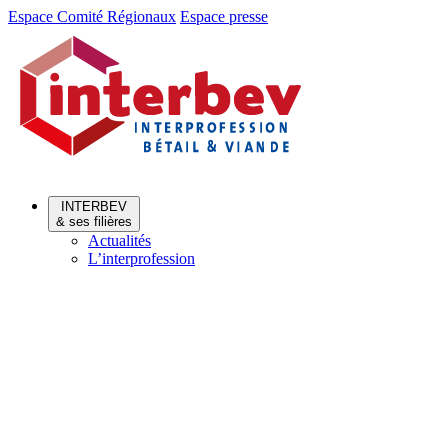
Aller
Aller
Espace Comité Régionaux
Espace presse
au
au
menu
contenu
INTERBEV
& ses filières
Actualités
L’interprofession