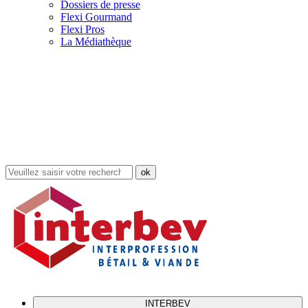
Dossiers de presse
Flexi Gourmand
Flexi Pros
La Médiathèque
Rechercher
dans
le
site
INTERBEV