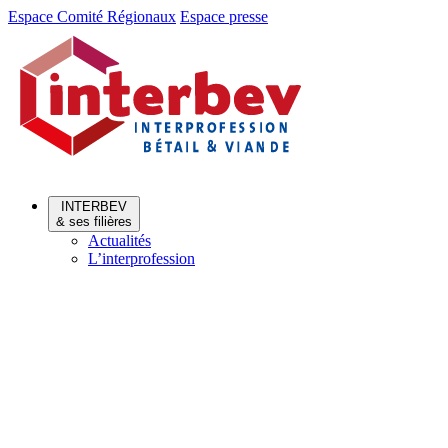
Aller
Aller
Espace Comité Régionaux
Espace presse
au
au
menu
contenu
INTERBEV
& ses filières
Actualités
L’interprofession