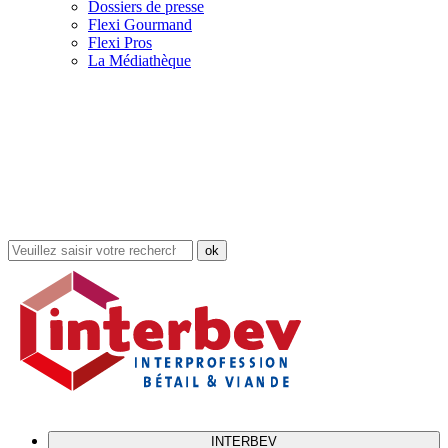
Dossiers de presse
Flexi Gourmand
Flexi Pros
La Médiathèque
Rechercher
dans
le
site
INTERBEV