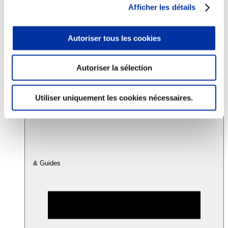
Afficher les détails
Consommation
Autoriser tous les cookies
Sécurité sanitaire
Viandes et santé
Juste rémunération et attractivité des métiers
Info-veille scientifique
Autoriser la sélection
Sources d’information
Accords
Utiliser uniquement les cookies nécessaires.
& Guides