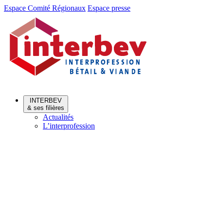
Aller
Aller
Espace Comité Régionaux
Espace presse
au
au
menu
contenu
INTERBEV
& ses filières
Actualités
L’interprofession