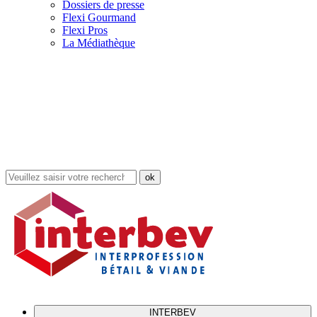
Dossiers de presse
Flexi Gourmand
Flexi Pros
La Médiathèque
Rechercher
dans
le
site
INTERBEV