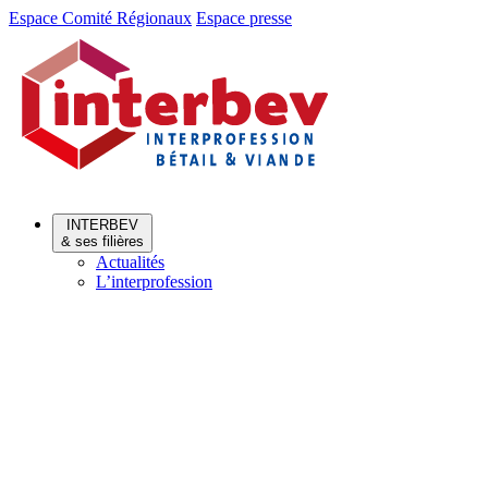
Aller
Aller
Espace Comité Régionaux
Espace presse
au
au
menu
contenu
INTERBEV
& ses filières
Actualités
L’interprofession