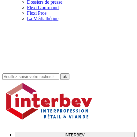
Dossiers de presse
Flexi Gourmand
Flexi Pros
La Médiathèque
Rechercher
dans
le
site
INTERBEV