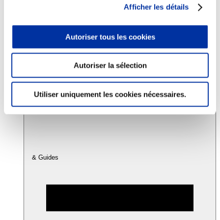
Afficher les détails
Consommation
Autoriser tous les cookies
Sécurité sanitaire
Viandes et santé
Juste rémunération et attractivité des métiers
Info-veille scientifique
Autoriser la sélection
Sources d’information
Accords
Utiliser uniquement les cookies nécessaires.
& Guides