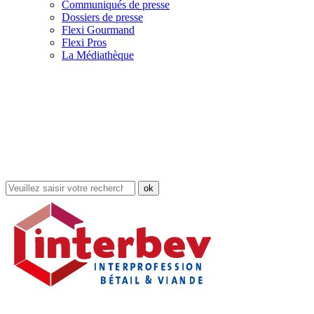
Communiqués de presse
Dossiers de presse
Flexi Gourmand
Flexi Pros
La Médiathèque
Rechercher
dans
le
site