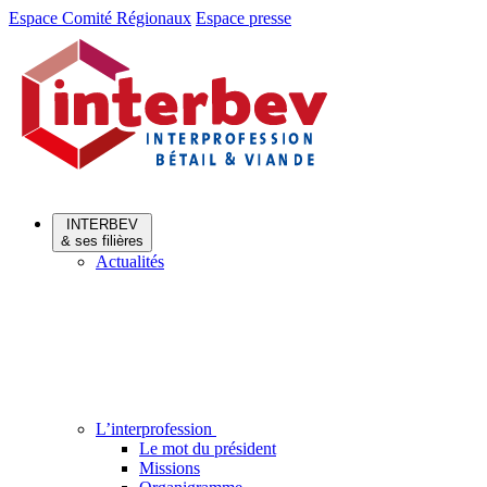
Aller
Aller
Espace Comité Régionaux
Espace presse
au
au
menu
contenu
INTERBEV
& ses filières
Actualités
L’interprofession
Le mot du président
Missions