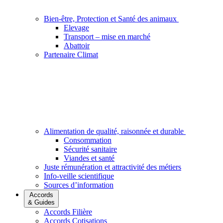
Bien-être, Protection et Santé des animaux
Elevage
Transport – mise en marché
Abattoir
Partenaire Climat
Alimentation de qualité, raisonnée et durable
Consommation
Sécurité sanitaire
Viandes et santé
Juste rémunération et attractivité des métiers
Info-veille scientifique
Sources d’information
Accords
& Guides
Accords Filière
Accords Cotisations