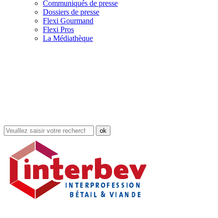
Communiqués de presse
Dossiers de presse
Flexi Gourmand
Flexi Pros
La Médiathèque
Rechercher
dans
le
site