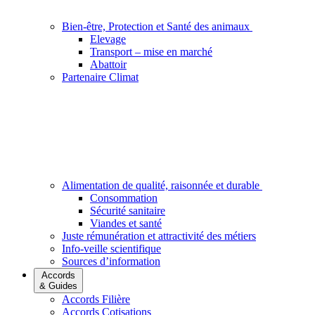
Bien-être, Protection et Santé des animaux
Elevage
Transport – mise en marché
Abattoir
Partenaire Climat
Alimentation de qualité, raisonnée et durable
Consommation
Sécurité sanitaire
Viandes et santé
Juste rémunération et attractivité des métiers
Info-veille scientifique
Sources d’information
Accords
& Guides
Accords Filière
Accords Cotisations