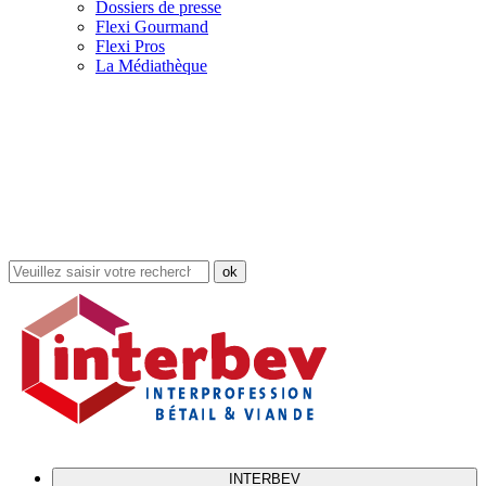
Dossiers de presse
Flexi Gourmand
Flexi Pros
La Médiathèque
Rechercher
dans
le
site
INTERBEV