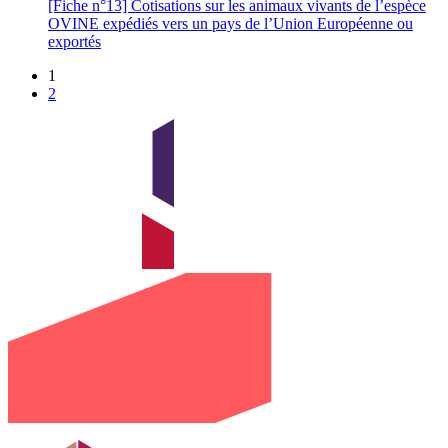
[Fiche n°13] Cotisations sur les animaux vivants de l’espèce
OVINE expédiés vers un pays de l’Union Européenne ou
exportés
1
2