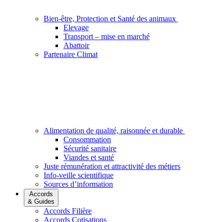
Bien-être, Protection et Santé des animaux
Elevage
Transport – mise en marché
Abattoir
Partenaire Climat
Alimentation de qualité, raisonnée et durable
Consommation
Sécurité sanitaire
Viandes et santé
Juste rémunération et attractivité des métiers
Info-veille scientifique
Sources d’information
Accords
& Guides
Accords Filière
Accords Cotisations