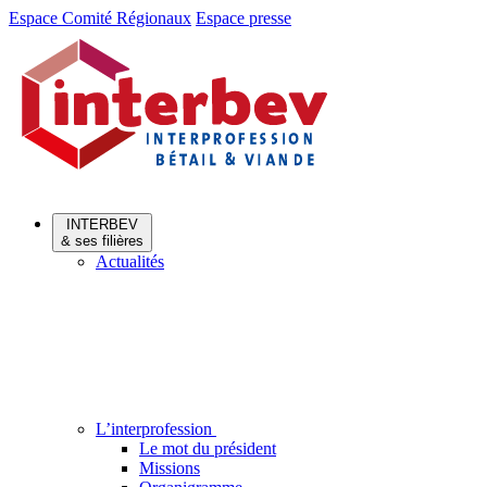
Aller
Aller
Espace Comité Régionaux
Espace presse
au
au
menu
contenu
INTERBEV
& ses filières
Actualités
L’interprofession
Le mot du président
Missions