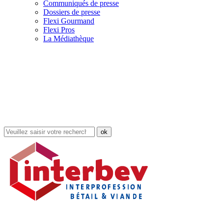
Communiqués de presse
Dossiers de presse
Flexi Gourmand
Flexi Pros
La Médiathèque
Rechercher
dans
le
site