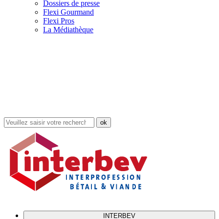
Dossiers de presse
Flexi Gourmand
Flexi Pros
La Médiathèque
Rechercher
dans
le
site
INTERBEV