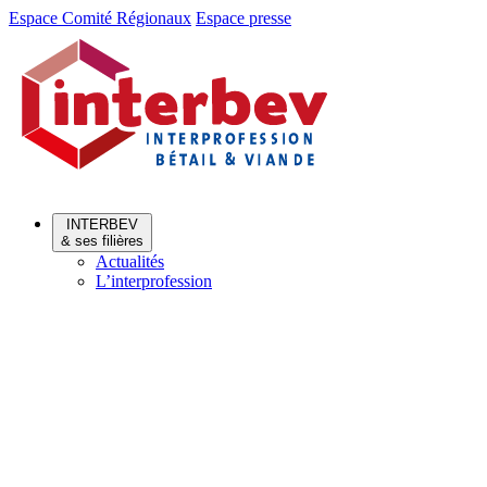
Aller
Aller
Espace Comité Régionaux
Espace presse
au
au
menu
contenu
INTERBEV
& ses filières
Actualités
L’interprofession