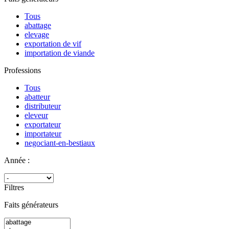
Tous
abattage
elevage
exportation de vif
importation de viande
Professions
Tous
abatteur
distributeur
eleveur
exportateur
importateur
negociant-en-bestiaux
Année :
Filtres
Faits générateurs