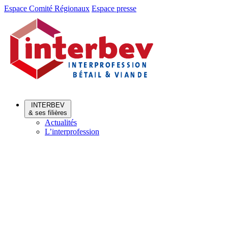
Aller
Aller
Espace Comité Régionaux
Espace presse
au
au
menu
contenu
INTERBEV
& ses filières
Actualités
L’interprofession