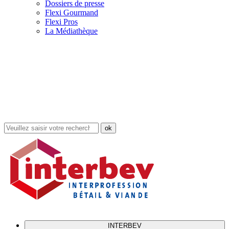
Dossiers de presse
Flexi Gourmand
Flexi Pros
La Médiathèque
Rechercher
dans
le
site
INTERBEV