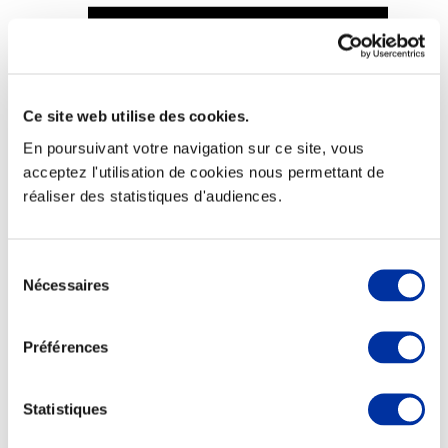
Ce site web utilise des cookies.
Viande et climat
Valorisation de l’herbe
En poursuivant votre navigation sur ce site, vous
Autonomie des élevages
acceptez l'utilisation de cookies nous permettant de
Qualité air, eau, sols
Economie de ressources
réaliser des statistiques d'audiences.
Evaluation environnementale
Bien-être, Protection et Santé des animaux
Sélection
Nécessaires
du
consentement
Préférences
Statistiques