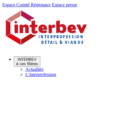
Aller
Aller
Espace Comité Régionaux
Espace presse
au
au
menu
contenu
INTERBEV
& ses filières
Actualités
L’interprofession