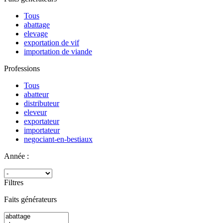
Tous
abattage
elevage
exportation de vif
importation de viande
Professions
Tous
abatteur
distributeur
eleveur
exportateur
importateur
negociant-en-bestiaux
Année :
Filtres
Faits générateurs