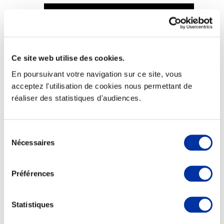
Ce site web utilise des cookies.
Viande et climat
Valorisation de l’herbe
En poursuivant votre navigation sur ce site, vous
Autonomie des élevages
acceptez l'utilisation de cookies nous permettant de
Qualité air, eau, sols
Economie de ressources
réaliser des statistiques d'audiences.
Evaluation environnementale
Bien-être, Protection et Santé des animaux
Sélection
Nécessaires
du
consentement
Préférences
Statistiques