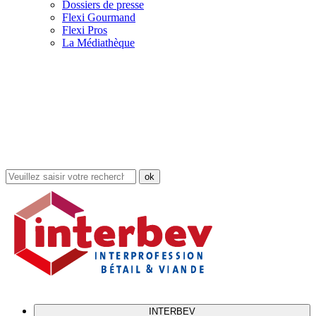
Dossiers de presse
Flexi Gourmand
Flexi Pros
La Médiathèque
Rechercher
dans
le
site
INTERBEV